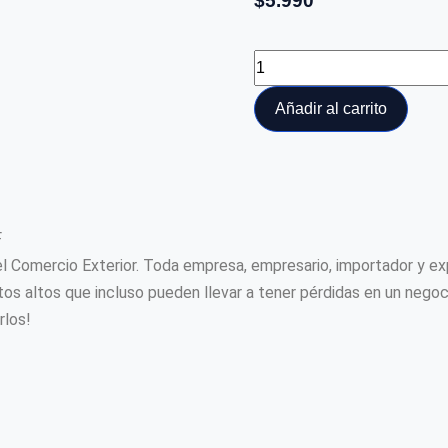
$
5.990
Añadir al carrito
F
l Comercio Exterior. Toda empresa, empresario, importador y ex
os altos que incluso pueden llevar a tener pérdidas en un negoc
rlos!